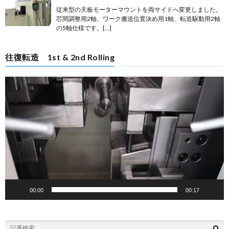
従来型の天板モーターマウントを両サイドへ変更しました。
芯間調整用2軸、ワーク搬送位置決め用1軸、転造駆動用2軸
の5軸仕様です。[…]
往復転造 1st & 2nd Rolling
動
画
プ
レ
ー
ヤ
ー
00:00
00:17